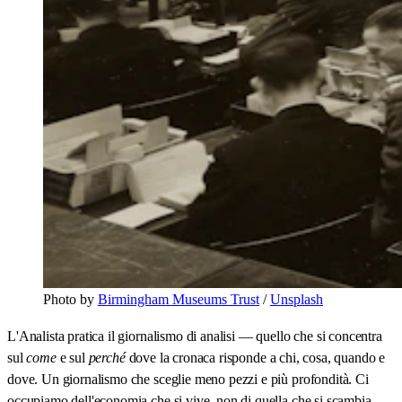
Photo by 
Birmingham Museums Trust
 / 
Unsplash
L'Analista pratica il giornalismo di analisi — quello che si concentra
sul
come
e sul
perché
dove la cronaca risponde a chi, cosa, quando e
dove. Un giornalismo che sceglie meno pezzi e più profondità. Ci
occupiamo dell'economia che si vive, non di quella che si scambia.