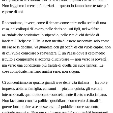
Non leggiamo i mercati finanziari — questo lo fanno bene testate più
esperte di noi.
Raccontiamo, invece, come il denaro come entra nella scelta di una
casa, nei colloqui di lavoro, nelle decisioni sui figli, nel welfare
aziendale che sostituisce lo stipendio, nelle vite di chi decide di
lasciare il Belpaese. L'Italia non merita di essere raccontata solo come
un Paese in declino. Va guardata con gli occhi di chi vuole capire, non
di chi vuole consolare o spaventare. È un Paese dove il ceto medio
istruito e competente si accorge di scivolare — non verso la povertà,
ma verso una condizione più fragile di quella dei suoi genitori. Le
cose complicate meritano analisi serie, non slogan.
Ci concentriamo su quattro grandi aree della vita italiana — lavoro e
impresa, abitare, famiglia, consumi — più una quinta, gli scenari
internazionali, quando toccano concretamente il ceto medio italiano.
Non facciamo cronaca politica quotidiana, commento d'attualità,
guerre lontane fine a sé stesse e sanità pubblica come racconto
sanitario generico. Non per snobismo: perché sono ambiti importanti,