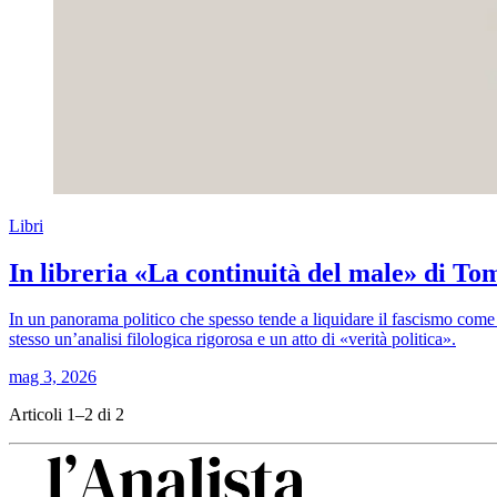
Libri
In libreria «La continuità del male» di T
In un panorama politico che spesso tende a liquidare il fascismo come
stesso un’analisi filologica rigorosa e un atto di «verità politica».
mag 3, 2026
Articoli 1–2 di 2