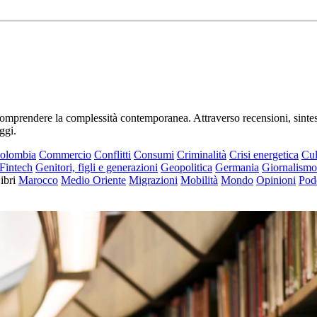
r comprendere la complessità contemporanea. Attraverso recensioni, sinte
ggi.
olombia
Commercio
Conflitti
Consumi
Criminalità
Crisi energetica
Cul
Fintech
Genitori, figli e generazioni
Geopolitica
Germania
Giornalismo
ibri
Marocco
Medio Oriente
Migrazioni
Mobilità
Mondo
Opinioni
Pod