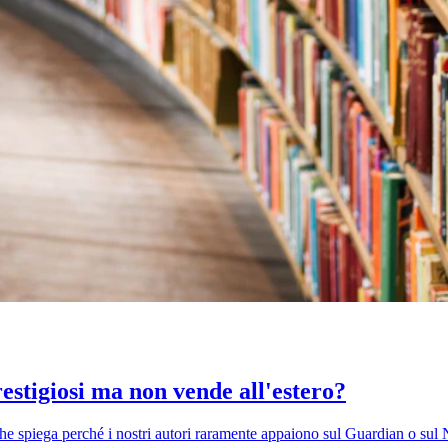
estigiosi ma non vende all'estero?
che spiega perché i nostri autori raramente appaiono sul Guardian o su