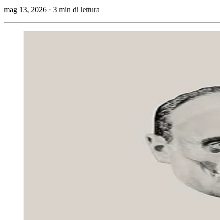
mag 13, 2026
·
3 min di lettura