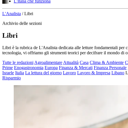
L'Italia che funziona
L'Analista
/
Libri
Archivio delle sezioni
Libri
Libri è la rubrica de L'Analista dedicata alle letture fondamentali pe
tecnologia, vi offriamo gli strumenti teorici per decifrare il mondo di o
Tutte le redazioni
Agroalimentare
Attualità
Casa
Clima & Ambiente
C
Prime
Enogastronomia
Europa
Finanza & Mercati
Finanza Personale
Israele
Italia
La lettura del giorno
Lavoro
Lavoro & Impresa
Libano
L
Risparmio