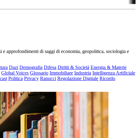
si e approfondimenti di saggi di economia, geopolitica, sociologia e
tura
Dazi
Demografia
Difesa
Diritti & Società
Energia & Materie
Global Voices
Glossario
Immobiliare
Industria
Intelligenza Artificiale
cast
Politica
Privacy
Ranucci
Regolazione Digitale
Ricordo