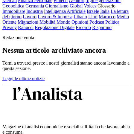
Mercati
Finanza Personale
Fintech
Genitori, figli e generazioni
Geopolitica
Germania
Giornalismo
Global Voices
Glossario
Immobiliare
Industria
Intelligenza Artificiale
Israele
Italia
La lettura
del giorno
Lavoro
Lavoro & Impresa
Libano
Libri
Marocco
Medio
Oriente
Migrazioni
Mobilità
Mondo
Opinioni
Podcast
Politica
Privacy
Ranucci
Regolazione Digitale
Ricordo
Risparmio
Redazione vuota
Nessun articolo archiviato ancora
Torni a trovarci presto: i nostri giornalisti stanno ancora lavorando a
questa sezione.
Leggi le ultime notizie
Magazine di analisi economiche e sociali sull’Italia che lavora, abita
e consuma