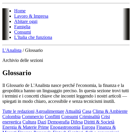
Home
Lavoro & Impresa
Abitare oggi
Famiglia
Consumi
L'Italia che funziona
L'Analista
/
Glossario
Archivio delle sezioni
Glossario
Il Glossario de L'Analista nasce perché l'economia, la finanza e la
geopolitica hanno un linguaggio preciso. In questa sezione trovi tutti
i termini e i concetti chiave che incontri leggendo i nostri articoli —
spiegati in modo chiaro, accessibile e senza tecnicismi inutili.
Tutte le redazioni
Agroalimentare
Attualità
Casa
Clima & Ambiente
Colombia
Commercio
Conflitti
Consumi
Criminalità
Crisi
energetica
Cultura
Dazi
Demografia
Difesa
Diritti & Società
Energia & Materie Prime
Enogastronomia
Europa
Finanza &