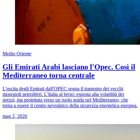
Medio Oriente
Gli Emirati Arabi lasciano l'Opec. Così il
Mediterraneo torna centrale
L'uscita degli Emirati dall'OPEC segna il tramonto dei vecchi
monopoli petroliferi. L'Italia al bivio: esposta alla volatilità dei
prezzi, ma proiettata verso un ruolo guida nel Mediterraneo, che
torna a essere il centro nevralgico della sicurezza energetica europea.
mag 2, 2026