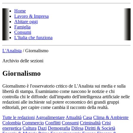
Home
Lavoro & Impresa
Abitare oggi
Famiglia
Consumi
L'Italia che funziona
L'Analista
/
Giornalismo
Archivio delle sezioni
Giornalismo
Giornalismo è l'osservatorio critico de L'Analista sui media e sulla
libertà di stampa. Esaminiamo come nascono le notizie e chi
controlla chi le diffonde: dall'impatto dell'intelligenza artificiale nelle
redazioni alle inchieste sul potere economico dei grandi gruppi
editoriali, per capire come cambia il racconto della realtà.
Tutte le redazioni
Agroalimentare
Attualità
Casa
Clima & Ambiente
Colombia
Commercio
Conflitti
Consumi
Criminalità
Crisi
energetica
Cultura
Dazi
Demografia
Difesa
Diritti & Società