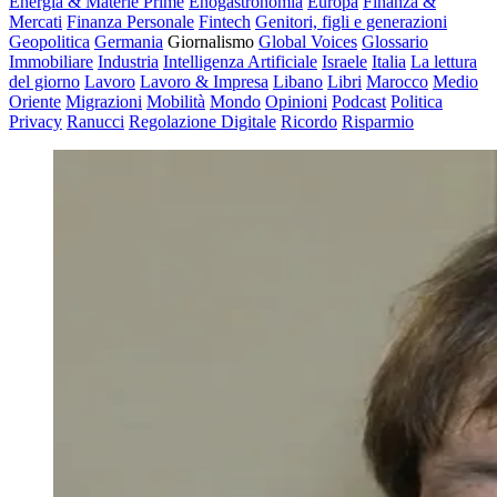
Energia & Materie Prime
Enogastronomia
Europa
Finanza &
Mercati
Finanza Personale
Fintech
Genitori, figli e generazioni
Geopolitica
Germania
Giornalismo
Global Voices
Glossario
Immobiliare
Industria
Intelligenza Artificiale
Israele
Italia
La lettura
del giorno
Lavoro
Lavoro & Impresa
Libano
Libri
Marocco
Medio
Oriente
Migrazioni
Mobilità
Mondo
Opinioni
Podcast
Politica
Privacy
Ranucci
Regolazione Digitale
Ricordo
Risparmio