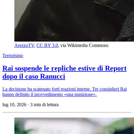
ArezzoTV
, 
CC BY 3.0
, via Wikimedia Commons
Terrorismo
Rai sospende le repliche estive di Report
dopo il caso Ranucci
La decisione ha scatenato forti reazioni interne. Tre consiglieri Rai
hanno definito il provvedimento «una punizione».
lug 10, 2026
·
3 min di lettura