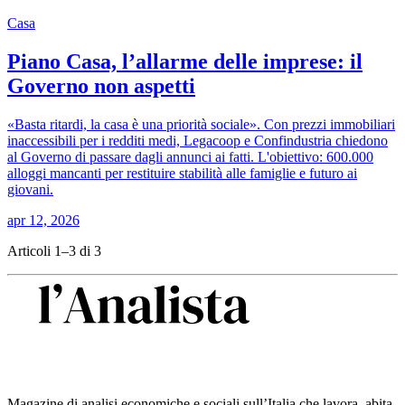
Casa
Piano Casa, l’allarme delle imprese: il
Governo non aspetti
«Basta ritardi, la casa è una priorità sociale». Con prezzi immobiliari
inaccessibili per i redditi medi, Legacoop e Confindustria chiedono
al Governo di passare dagli annunci ai fatti. L'obiettivo: 600.000
alloggi mancanti per restituire stabilità alle famiglie e futuro ai
giovani.
apr 12, 2026
Articoli 1–3 di 3
Magazine di analisi economiche e sociali sull’Italia che lavora, abita