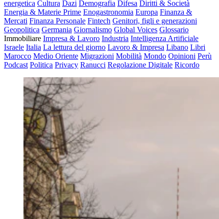
energetica
Cultura
Dazi
Demografia
Difesa
Diritti & Società
Energia & Materie Prime
Enogastronomia
Europa
Finanza &
Mercati
Finanza Personale
Fintech
Genitori, figli e generazioni
Geopolitica
Germania
Giornalismo
Global Voices
Glossario
Immobiliare
Impresa & Lavoro
Industria
Intelligenza Artificiale
Israele
Italia
La lettura del giorno
Lavoro & Impresa
Libano
Libri
Marocco
Medio Oriente
Migrazioni
Mobilità
Mondo
Opinioni
Perù
Podcast
Politica
Privacy
Ranucci
Regolazione Digitale
Ricordo