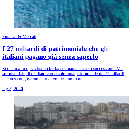
Finanza & Mercati
I 27 miliardi di patrimoniale che gli
italiani pagano già senza saperlo
Si chiama Imu, si chiama bollo, si chiama tassa di successione. Ma
sommandole, il risultato è uno solo: una patrimoniale da 27 miliardi
che nessun governo ha mai voluto nominare.
lug 7, 2026