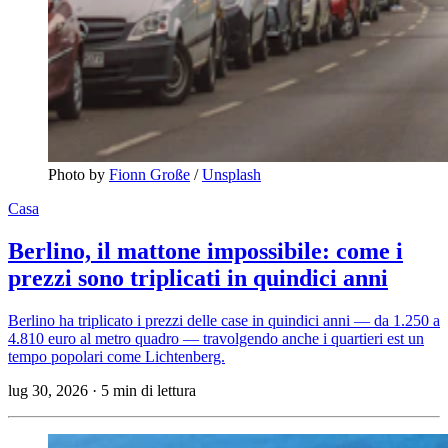
Photo by 
Fionn Große
 / 
Unsplash
Casa
Berlino, il mattone impossibile: come i
prezzi sono triplicati in quindici anni
Berlino ha triplicato i prezzi delle case in quindici anni — da 1.250 a
4.810 euro al metro quadro — travolgendo anche i quartieri est un
tempo popolari come Lichtenberg.
lug 30, 2026
·
5 min di lettura