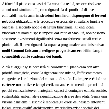
Affinché il piano casa passi dalla carta alla realtà, occorre risolvere
alcuni nodi strutturali. Il primo riguarda la disponibilità di aree
edificabili:
molte amministrazioni locali non dispongono di terreni
pubblici utilizzabili,
e le procedure espropriative risultano lunghe e
onerose. Il secondo nodo è di natura finanziaria: gli enti locali,
vincolati dai limiti di spesa imposti dal Patto di Stabilità, non possono
sostenere investimenti significativi senza trasferimenti statali certi e
pluriennali. Il terzo riguarda la capacità progettuale e amministrativa:
molti Comuni faticano a redigere progetti cantierabili in tempi
compatibili con le scadenze dei bandi
.
A ciò si aggiunge la necessità di coordinare il piano casa con altre
priorità strategiche, come la rigenerazione urbana, l'efficientamento
energetico e la riduzione del consumo di suolo.
Le imprese chiedono
certezze normative e tempi certi
, ma anche strumenti di premialità
per chi realizza interventi integrati, capaci di coniugare edilizia sociale,
sostenibilità ambientale e riqualificazione di aree degradate. Senza una
visione d'insieme, il rischio è replicare gli errori del passato: interventi
isolati, scarsa qualità architettonica, marginalizzazione sociale dei