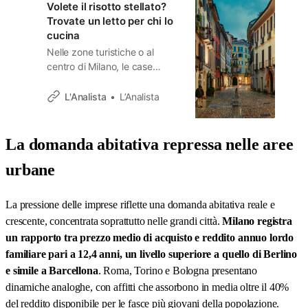
Volete il risotto stellato?
Trovate un letto per chi lo
cucina
Nelle zone turistiche o al
centro di Milano, le case
costano così tanto che un
cameriere o un cuoco non
L'Analista
L’Analista
possono più permettersi
l’affitto. Risultato? I titolari di
bar e ristoranti restano senza
La domanda abitativa repressa nelle aree
personale perché nessuno
urbane
può permettersi di vivere
vicino al posto di lavoro.
La pressione delle imprese riflette una domanda abitativa reale e
crescente, concentrata soprattutto nelle grandi città.
Milano registra
un rapporto tra prezzo medio di acquisto e reddito annuo lordo
familiare pari a 12,4 anni, un livello superiore a quello di Berlino
e simile a Barcellona
. Roma, Torino e Bologna presentano
dinamiche analoghe, con affitti che assorbono in media oltre il 40%
del reddito disponibile per le fasce più giovani della popolazione.