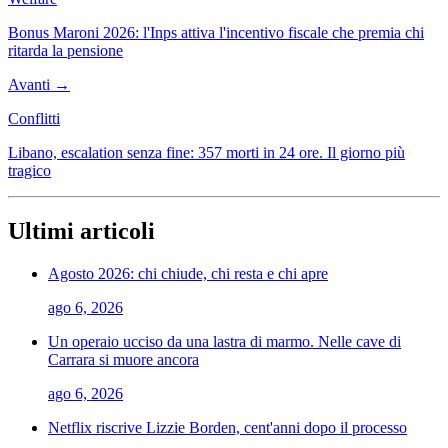
Bonus Maroni 2026: l'Inps attiva l'incentivo fiscale che premia chi
ritarda la pensione
Avanti →
Conflitti
Libano, escalation senza fine: 357 morti in 24 ore. Il giorno più
tragico
Ultimi articoli
Agosto 2026: chi chiude, chi resta e chi apre
ago 6, 2026
Un operaio ucciso da una lastra di marmo. Nelle cave di
Carrara si muore ancora
ago 6, 2026
Netflix riscrive Lizzie Borden, cent'anni dopo il processo