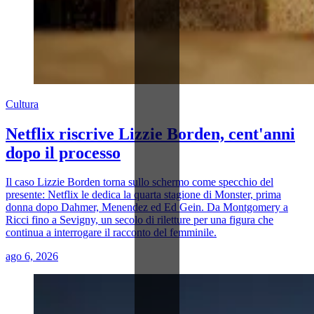
Cultura
Netflix riscrive Lizzie Borden, cent'anni
dopo il processo
Il caso Lizzie Borden torna sullo schermo come specchio del
presente: Netflix le dedica la quarta stagione di Monster, prima
donna dopo Dahmer, Menendez ed Ed Gein. Da Montgomery a
Ricci fino a Sevigny, un secolo di riletture per una figura che
continua a interrogare il racconto del femminile.
ago 6, 2026