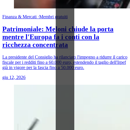
Finanza & Mercati
·
Membri gratuiti
Patrimoniale: Meloni chiude la porta
mentre l'Europa fa i conti con la
ricchezza concentrata
La presidente del Consiglio ha rilanciato l'impegno a ridurre il carico
fiscale per i redditi fino a 60.000 euro, estendendo il taglio dell'Irpef
già in vigore per la fascia fino a 50.000 euro.
giu 12, 2026