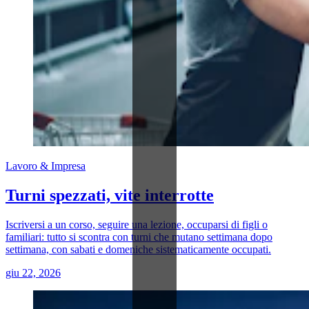
Lavoro & Impresa
Turni spezzati, vite interrotte
Iscriversi a un corso, seguire una lezione, occuparsi di figli o
familiari: tutto si scontra con turni che mutano settimana dopo
settimana, con sabati e domeniche sistematicamente occupati.
giu 22, 2026