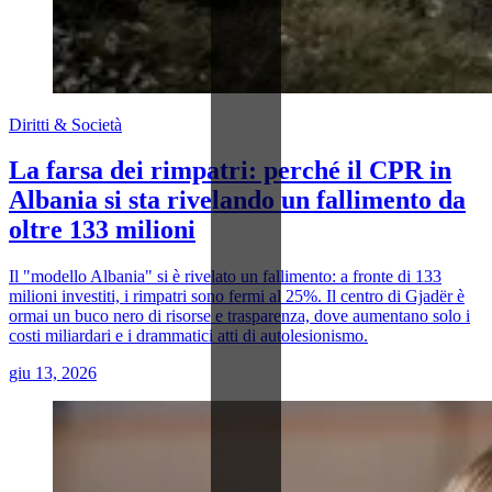
Diritti & Società
La farsa dei rimpatri: perché il CPR in
Albania si sta rivelando un fallimento da
oltre 133 milioni
Il "modello Albania" si è rivelato un fallimento: a fronte di 133
milioni investiti, i rimpatri sono fermi al 25%. Il centro di Gjadër è
ormai un buco nero di risorse e trasparenza, dove aumentano solo i
costi miliardari e i drammatici atti di autolesionismo.
giu 13, 2026