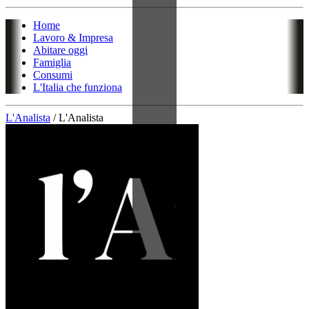
Home
Lavoro & Impresa
Abitare oggi
Famiglia
Consumi
L'Italia che funziona
L'Analista
/
L'Analista