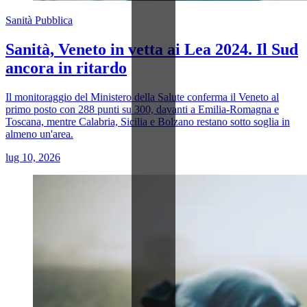
Sanità Pubblica
Sanità, Veneto in vetta ai Lea 2024. Il Sud
ancora in ritardo
Il monitoraggio del Ministero della Salute conferma il Veneto al
primo posto con 288 punti su 300, davanti a Emilia-Romagna e
Toscana, mentre Calabria, Sicilia e Bolzano restano sotto soglia in
almeno un'area.
lug 10, 2026