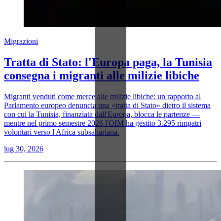
Migrazioni
Tratta di Stato: l'Europa paga, la Tunisia
consegna i migranti alle milizie libiche
Migranti venduti come merce alle milizie libiche: un rapporto al
Parlamento europeo denuncia una «tratta di Stato» dietro il sistema
con cui la Tunisia, finanziata dall'Europa, blocca le partenze —
mentre nel primo semestre 2026 l'OIM ha gestito 3.295 rimpatri
volontari verso l'Africa subsahariana.
lug 30, 2026