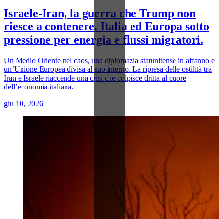
Israele-Iran, la guerra che Trump non
riesce a contenere. Italia ed Europa sotto
pressione per energia e flussi migratori.
Un Medio Oriente nel caos, una diplomazia statunitense in affanno e
un’Unione Europea divisa al suo interno. La ripresa delle ostilità tra
Iran e Israele riaccende una crisi che colpisce dritta al cuore
dell’economia italiana.
giu 10, 2026