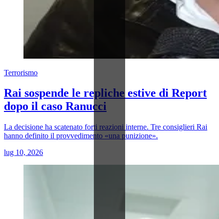
Terrorismo
Rai sospende le repliche estive di Report
dopo il caso Ranucci
La decisione ha scatenato forti reazioni interne. Tre consiglieri Rai
hanno definito il provvedimento «una punizione».
lug 10, 2026