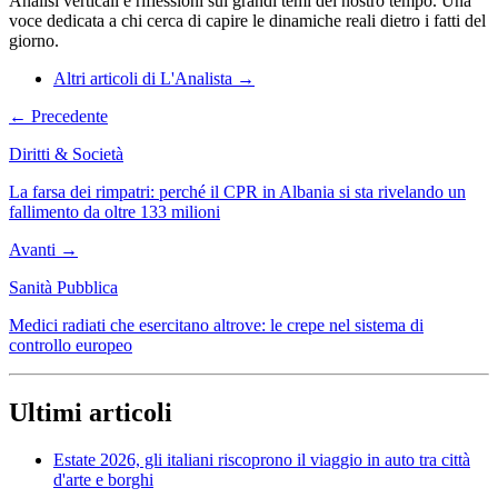
Analisi verticali e riflessioni sui grandi temi del nostro tempo. Una
voce dedicata a chi cerca di capire le dinamiche reali dietro i fatti del
giorno.
Altri articoli di L'Analista →
← Precedente
Diritti & Società
La farsa dei rimpatri: perché il CPR in Albania si sta rivelando un
fallimento da oltre 133 milioni
Avanti →
Sanità Pubblica
Medici radiati che esercitano altrove: le crepe nel sistema di
controllo europeo
Ultimi articoli
Estate 2026, gli italiani riscoprono il viaggio in auto tra città
d'arte e borghi