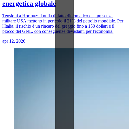
energetica globale
Tensioni a Hormuz: il nulla di fatto diplomatico e la presenza
militare USA mettono in pericolo il 21% del petrolio mondiale. Per
l'Italia, il rischio è un rincaro del greggio fino a 150 dollari e il
blocco del GNL, con conseguenze devastanti per l'economia.
apr 12, 2026