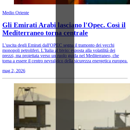
Medio Oriente
Gli Emirati Arabi lasciano l'Opec. Così il
Mediterraneo torna centrale
L'uscita degli Emirati dall'OPEC segna il tramonto dei vecchi
monopoli petroliferi. L'Italia al bivio: esposta alla volatilità dei
prezzi, ma proiettata verso un ruolo guida nel Mediterraneo, che
torna a essere il centro nevralgico della sicurezza energetica europea.
mag 2, 2026