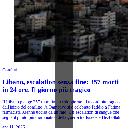
Conflitti
Libano, escalation senza fine: 357 morti
in 24 ore. Il giorno più tragico
Il Libano piange 357 morti in un solo giorno, il record più tragico
dall'inizio del conflitto. A Qamatiyé si è celebrato l'addio a Fatima,
farmacista 33enne uccisa da un raid. Un’escalation di sangue che
segna il punto più drammatico della guerra tra Israele e Hezbollah.
apr 11, 2026