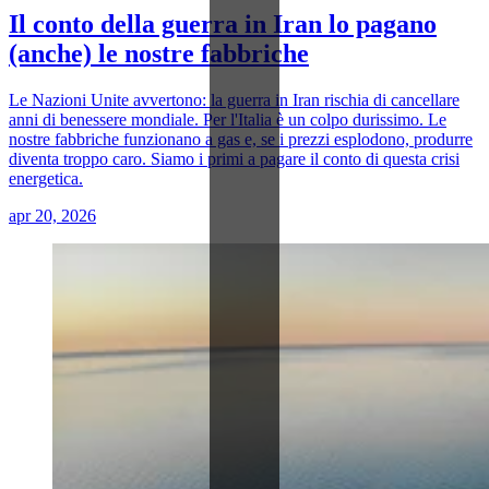
Il conto della guerra in Iran lo pagano
(anche) le nostre fabbriche
Le Nazioni Unite avvertono: la guerra in Iran rischia di cancellare
anni di benessere mondiale. Per l'Italia è un colpo durissimo. Le
nostre fabbriche funzionano a gas e, se i prezzi esplodono, produrre
diventa troppo caro. Siamo i primi a pagare il conto di questa crisi
energetica.
apr 20, 2026