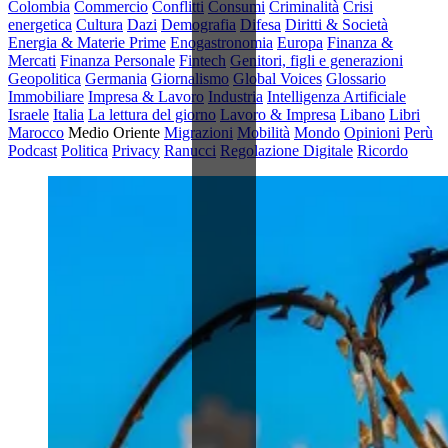
Colombia
Commercio
Conflitti
Consumi
Criminalità
Crisi
energetica
Cultura
Dazi
Demografia
Difesa
Diritti & Società
Energia & Materie Prime
Enogastronomia
Europa
Finanza &
Mercati
Finanza Personale
Fintech
Genitori, figli e generazioni
Geopolitica
Germania
Giornalismo
Global Voices
Glossario
Immobiliare
Impresa & Lavoro
Industria
Intelligenza Artificiale
Israele
Italia
La lettura del giorno
Lavoro & Impresa
Libano
Libri
Marocco
Medio Oriente
Migrazioni
Mobilità
Mondo
Opinioni
Perù
Podcast
Politica
Privacy
Ranucci
Regolazione Digitale
Ricordo