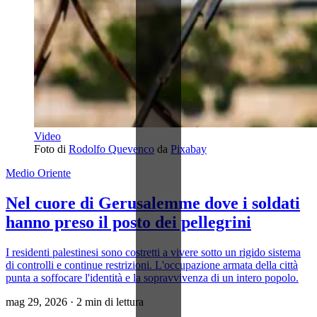
Video
Foto di 
Rodolfo Quevenco
 da 
Pixabay
Medio Oriente
Nel cuore di Gerusalemme dove i soldati
hanno preso il posto dei pellegrini
I residenti palestinesi sono costretti a vivere sotto un rigido sistema
di controlli e continue restrizioni. L'occupazione armata della città
punta a soffocare l'identità e la sopravvivenza di un intero popolo.
mag 29, 2026
·
2 min di lettura