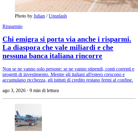
Photo by 
Julian
 / 
Unsplash
Risparmio
Chi emigra si porta via anche i risparmi.
La diaspora che vale miliardi e che
nessuna banca italiana rincorre
Non se ne vanno solo persone: se ne vanno stipendi, conti correnti e
progetti di investimento. Mentre gli italiani all'estero crescono e
accumulano ricchezza, gli istituti di credito restano fermi al confine.
ago 3, 2026
·
9 min di lettura