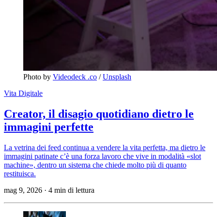
Photo by 
Videodeck .co
 / 
Unsplash
Vita Digitale
Creator, il disagio quotidiano dietro le
immagini perfette
La vetrina dei feed continua a vendere la vita perfetta, ma dietro le
immagini patinate c’è una forza lavoro che vive in modalità «slot
machine», dentro un sistema che chiede molto più di quanto
restituisca.
mag 9, 2026
·
4 min di lettura