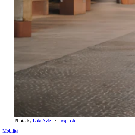
Photo by 
Lala Azizli
 / 
Unsplash
Mobilità