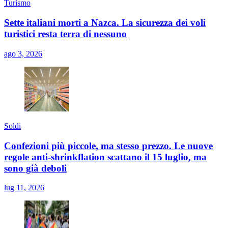
Turismo
Sette italiani morti a Nazca. La sicurezza dei voli
turistici resta terra di nessuno
ago 3, 2026
Soldi
Confezioni più piccole, ma stesso prezzo. Le nuove
regole anti-shrinkflation scattano il 15 luglio, ma
sono già deboli
lug 11, 2026