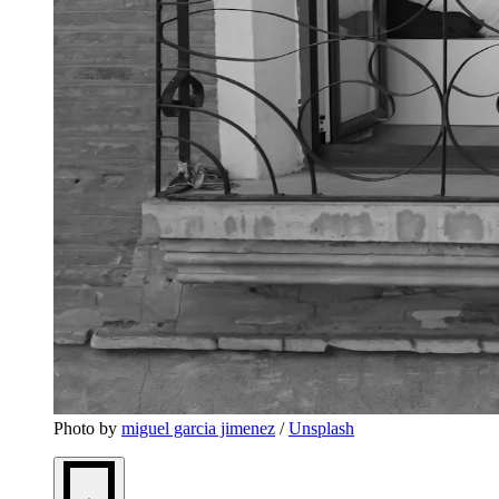
Photo by 
miguel garcia jimenez
 / 
Unsplash