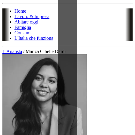
Home
Lavoro & Impresa
Abitare oggi
Famiglia
Consumi
L'Italia che funziona
L'Analista
/
Mariza Cibelle Dardi