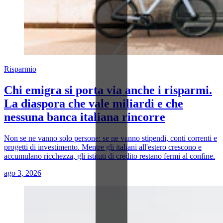
Risparmio
Chi emigra si porta via anche i risparmi.
La diaspora che vale miliardi e che
nessuna banca italiana rincorre
Non se ne vanno solo persone: se ne vanno stipendi, conti correnti e
progetti di investimento. Mentre gli italiani all'estero crescono e
accumulano ricchezza, gli istituti di credito restano fermi al confine.
ago 3, 2026