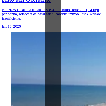
Nel 2025 la natalità italiana è scesa al minimo storico di 1,14 figli
per donna, soffocata da bassi salari, carovita immobiliare e welfare
insufficiente.
lug 15, 2026