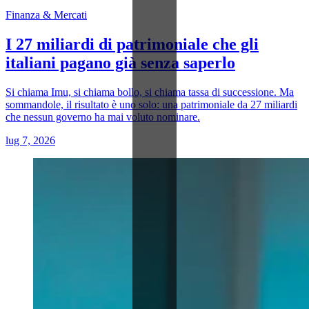
Finanza & Mercati
I 27 miliardi di patrimoniale che gli
italiani pagano già senza saperlo
Si chiama Imu, si chiama bollo, si chiama tassa di successione. Ma
sommandole, il risultato è uno solo: una patrimoniale da 27 miliardi
che nessun governo ha mai voluto nominare.
lug 7, 2026