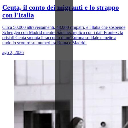
Ceuta, il conto dei migranti e lo strappo
con l'Italia
Circa 50.000 attraversamenti, 48.000 rimpatri, e l'Italia che sospende
Schengen con Madrid mentre Sánchez replica con i dati Frontex: la
crisi di Ceuta smonta il racconto di un'Europa solidale e mette a
nudo lo scontro sui numeri tra Roma e Madrid.
ago 2, 2026