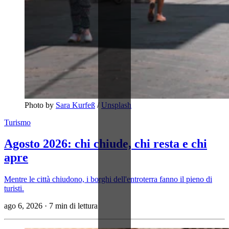
Photo by 
Sara Kurfeß
 / 
Unsplash
Turismo
Agosto 2026: chi chiude, chi resta e chi
apre
Mentre le città chiudono, i borghi dell'entroterra fanno il pieno di
turisti.
ago 6, 2026
·
7 min di lettura