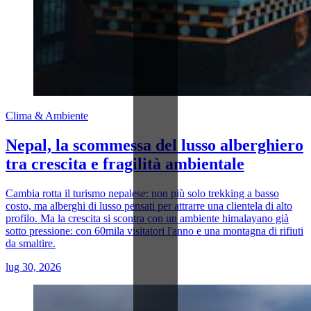
Clima & Ambiente
Nepal, la scommessa del lusso alberghiero
tra crescita e fragilità ambientale
Cambia rotta il turismo nepalese: non più solo trekking a basso
costo, ma alberghi di lusso pensati per attrarre una clientela di alto
profilo. Ma la crescita si scontra con un ambiente himalayano già
sotto pressione: con 60mila visitatori l'anno e una montagna di rifiuti
da smaltire.
lug 30, 2026