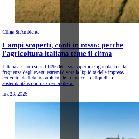
Clima & Ambiente
Campi scoperti, conti in rosso: perché
l'agricoltura italiana teme il clima
L'Italia assicura solo il 10% della sua superficie agricola: così la
frequenza degli eventi estremi divora la liquidità delle imprese,
convertendo il danno ambientale in una crisi di liquidità e
sostenibilità economica per la filiera.
lug 23, 2026