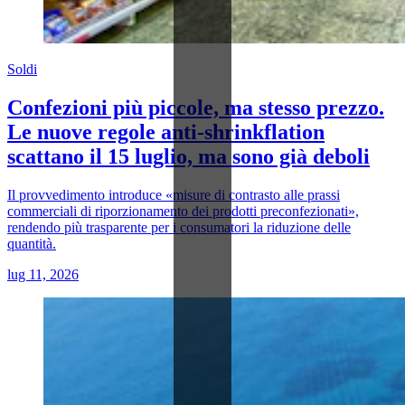
Soldi
Confezioni più piccole, ma stesso prezzo.
Le nuove regole anti-shrinkflation
scattano il 15 luglio, ma sono già deboli
Il provvedimento introduce «misure di contrasto alle prassi
commerciali di riporzionamento dei prodotti preconfezionati»,
rendendo più trasparente per i consumatori la riduzione delle
quantità.
lug 11, 2026