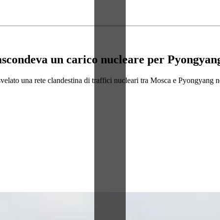
nascondeva un carico nucleare per Pyongyan
elato una rete clandestina di traffici nucleari tra Mosca e Pyongyang n