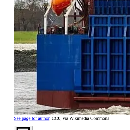
See page for author
, CC0, via Wikimedia Commons