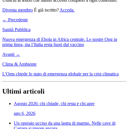
Unisciti ai lettori che hanno accesso completo a ogni contenuto.
Diventa membro
È già iscritto?
Acceda.
← Precedente
Sanità Pubblica
Nuova emergenza di Ebola in Africa centrale. Le nostre Ong in
prima linea, ma l’Italia resta fuori dal vaccino
Avanti →
Clima & Ambiente
L'Oms chiede lo stato di emergenza globale per la crisi climatica
Ultimi articoli
Agosto 2026: chi chiude, chi resta e chi apre
ago 6, 2026
Un operaio ucciso da una lastra di marmo. Nelle cave di
Carrara si muore ancora