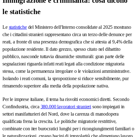
Immigrazione e criminalità: cosa dicono
sociali di Spagna e Italia.
le statistiche
Le
statistiche
del Ministero dell'Interno consolidate al 2025 mostrano
che i cittadini stranieri rappresentano circa un terzo delle denunce per
reati, a fronte di una presenza demografica che si attesta al 9,4% della
popolazione residente. Il dato grezzo, spesso citato nel dibattito
pubblico, nasconde tuttavia dinamiche strutturali: gran parte delle
segnalazioni riguarda infatti reati legati alla condizione migratoria
stessa, come la permanenza irregolare o le violazioni amministrative.
Isolando i reati comuni, la sproporzione si riduce sensibilmente, pur
rimanendo superiore alla media della popolazione nativa.
Per le imprese italiane, il tema ha risvolti economici diretti. Secondo
Confindustria, circa
380.000 lavoratori stranieri
sono impiegati in
settori manifatturieri del Nord, dove la carenza di manodopera
qualificata frena la crescita. Le politiche migratorie restrittive,
combinate con iter burocratici lunghi per i ricongiungimenti familiari o
le naturalizzazioni, creano bacini di irregolarità che alimentano lavoro