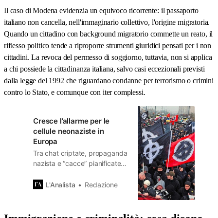
Il caso di Modena evidenzia un equivoco ricorrente: il passaporto
italiano non cancella, nell'immaginario collettivo, l'origine migratoria.
Quando un cittadino con background migratorio commette un reato, il
riflesso politico tende a riproporre strumenti giuridici pensati per i non
cittadini. La revoca del permesso di soggiorno, tuttavia, non si applica
a chi possiede la cittadinanza italiana, salvo casi eccezionali previsti
dalla legge del 1992 che riguardano condanne per terrorismo o crimini
contro lo Stato, e comunque con iter complessi.
Cresce l’allarme per le
cellule neonaziste in
Europa
Tra chat criptate, propaganda
nazista e “cacce” pianificate, il
fenomeno svela una nuova
generazione di radicalizzati
L'Analista
Redazione
che cresce nell’ombra delle
periferie, sfidando i sistemi di
sorveglianza e le politiche