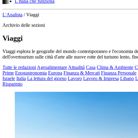
L'Italia che funziona
L'Analista
/
Viaggi
Archivio delle sezioni
Viaggi
Viaggi esplora le geografie del mondo contemporaneo e l'economia del v
dell'overtourism sulle città d'arte alle nuove rotte del turismo lento, 
Tutte le redazioni
Agroalimentare
Attualità
Casa
Clima & Ambiente
C
Prime
Enogastronomia
Europa
Finanza & Mercati
Finanza Personale
Israele
Italia
La lettura del giorno
Lavoro
Lavoro & Impresa
Libano
L
Risparmio