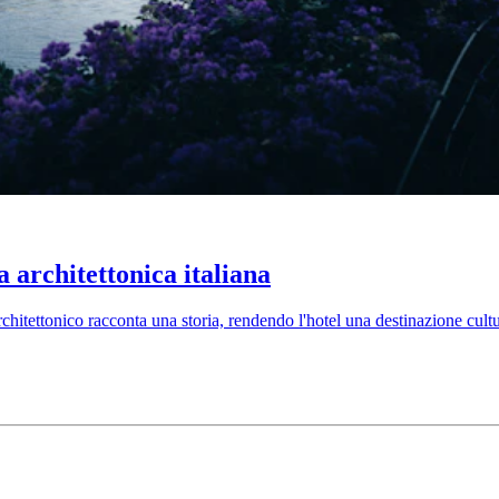
a architettonica italiana
 architettonico racconta una storia, rendendo l'hotel una destinazione cu