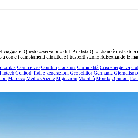
iaggiare. Questo osservatorio di L'Analista Quotidiano è dedicato a deci
fino a come i cambiamenti climatici e i trasporti stanno ridisegnando le ma
olombia
Commercio
Conflitti
Consumi
Criminalità
Crisi energetica
Cul
Fintech
Genitori, figli e generazioni
Geopolitica
Germania
Giornalismo
ibri
Marocco
Medio Oriente
Migrazioni
Mobilità
Mondo
Opinioni
Pod