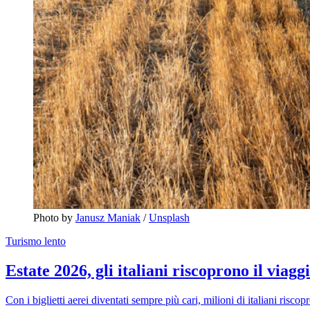
Photo by 
Janusz Maniak
 / 
Unsplash
Turismo lento
Estate 2026, gli italiani riscoprono il viagg
Con i biglietti aerei diventati sempre più cari, milioni di italiani riscop