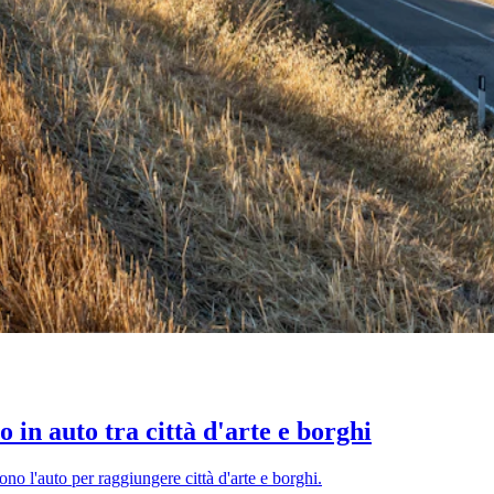
io in auto tra città d'arte e borghi
rono l'auto per raggiungere città d'arte e borghi.