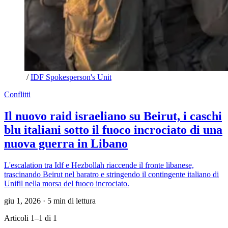
 / 
IDF Spokesperson's Unit
Conflitti
Il nuovo raid israeliano su Beirut, i caschi
blu italiani sotto il fuoco incrociato di una
nuova guerra in Libano
L'escalation tra Idf e Hezbollah riaccende il fronte libanese,
trascinando Beirut nel baratro e stringendo il contingente italiano di
Unifil nella morsa del fuoco incrociato.
giu 1, 2026
·
5 min di lettura
Articoli 1–1 di 1