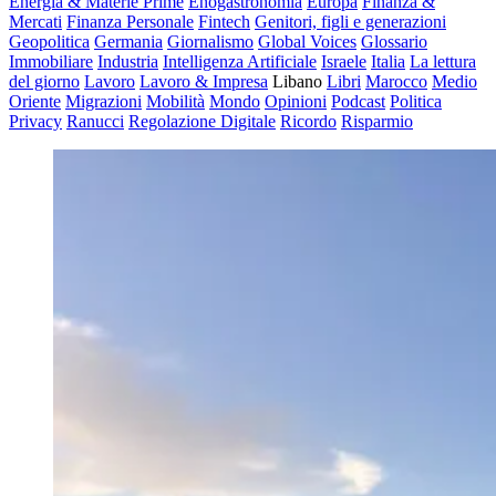
Energia & Materie Prime
Enogastronomia
Europa
Finanza &
Mercati
Finanza Personale
Fintech
Genitori, figli e generazioni
Geopolitica
Germania
Giornalismo
Global Voices
Glossario
Immobiliare
Industria
Intelligenza Artificiale
Israele
Italia
La lettura
del giorno
Lavoro
Lavoro & Impresa
Libano
Libri
Marocco
Medio
Oriente
Migrazioni
Mobilità
Mondo
Opinioni
Podcast
Politica
Privacy
Ranucci
Regolazione Digitale
Ricordo
Risparmio