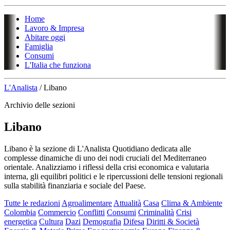
Home
Lavoro & Impresa
Abitare oggi
Famiglia
Consumi
L'Italia che funziona
L'Analista
/
Libano
Archivio delle sezioni
Libano
Libano è la sezione di L'Analista Quotidiano dedicata alle
complesse dinamiche di uno dei nodi cruciali del Mediterraneo
orientale. Analizziamo i riflessi della crisi economica e valutaria
interna, gli equilibri politici e le ripercussioni delle tensioni regionali
sulla stabilità finanziaria e sociale del Paese.
Tutte le redazioni
Agroalimentare
Attualità
Casa
Clima & Ambiente
Colombia
Commercio
Conflitti
Consumi
Criminalità
Crisi
energetica
Cultura
Dazi
Demografia
Difesa
Diritti & Società