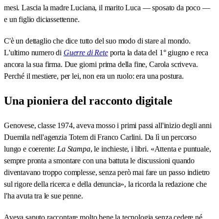
mesi. Lascia la madre Luciana, il marito Luca — sposato da poco —
e un figlio diciassettenne.
C'è un dettaglio che dice tutto del suo modo di stare al mondo.
L'ultimo numero di
Guerre di Rete
porta la data del 1° giugno e reca
ancora la sua firma. Due giorni prima della fine, Carola scriveva.
Perché il mestiere, per lei, non era un ruolo: era una postura.
Una pioniera del racconto digitale
Genovese, classe 1974, aveva mosso i primi passi all'inizio degli anni
Duemila nell'agenzia Totem di Franco Carlini. Da lì un percorso
lungo e coerente:
La Stampa
, le inchieste, i libri. «Attenta e puntuale,
sempre pronta a smontare con una battuta le discussioni quando
diventavano troppo complesse, senza però mai fare un passo indietro
sul rigore della ricerca e della denuncia», la ricorda la redazione che
l'ha avuta tra le sue penne.
Aveva saputo raccontare molto bene la tecnologia senza cedere né