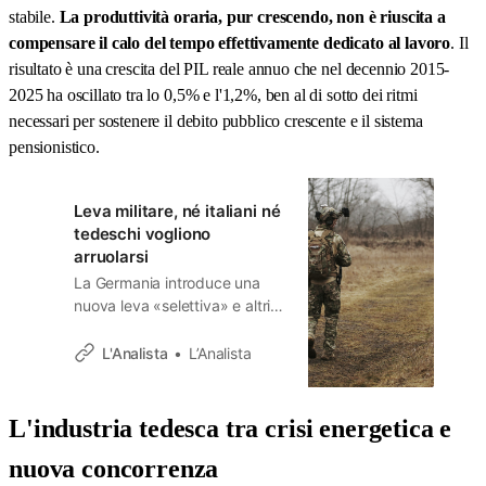
stabile.
La produttività oraria, pur crescendo, non è riuscita a
compensare il calo del tempo effettivamente dedicato al lavoro
. Il
risultato è una crescita del PIL reale annuo che nel decennio 2015-
2025 ha oscillato tra lo 0,5% e l'1,2%, ben al di sotto dei ritmi
necessari per sostenere il debito pubblico crescente e il sistema
pensionistico.
Leva militare, né italiani né
tedeschi vogliono
arruolarsi
La Germania introduce una
nuova leva «selettiva» e altri
Paesi europei tornano a
parlare di coscrizione. I dati
L'Analista
L’Analista
italiani e tedeschi mostrano
però una mappa del consenso
molto più sfumata, soprattutto
L'industria tedesca tra crisi energetica e
tra i più giovani.
nuova concorrenza