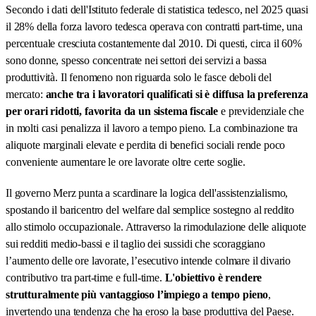
Secondo i dati dell'Istituto federale di statistica tedesco, nel 2025 quasi
il 28% della forza lavoro tedesca operava con contratti part-time, una
percentuale cresciuta costantemente dal 2010. Di questi, circa il 60%
sono donne, spesso concentrate nei settori dei servizi a bassa
produttività. Il fenomeno non riguarda solo le fasce deboli del
mercato:
anche tra i lavoratori qualificati si è diffusa la preferenza
per orari ridotti, favorita da un sistema fiscale
e previdenziale che
in molti casi penalizza il lavoro a tempo pieno. La combinazione tra
aliquote marginali elevate e perdita di benefici sociali rende poco
conveniente aumentare le ore lavorate oltre certe soglie.
Il governo Merz punta a scardinare la logica dell'assistenzialismo,
spostando il baricentro del welfare dal semplice sostegno al reddito
allo stimolo occupazionale. Attraverso la rimodulazione delle aliquote
sui redditi medio-bassi e il taglio dei sussidi che scoraggiano
l’aumento delle ore lavorate, l’esecutivo intende colmare il divario
contributivo tra part-time e full-time.
L'obiettivo è rendere
strutturalmente più vantaggioso l’impiego a tempo pieno
,
invertendo una tendenza che ha eroso la base produttiva del Paese.