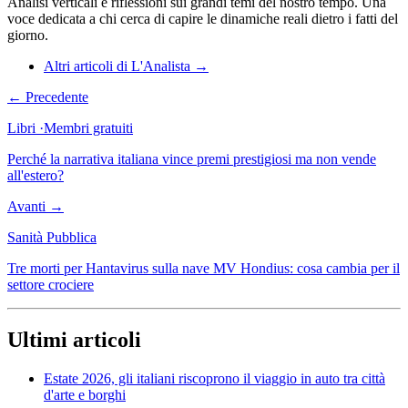
Analisi verticali e riflessioni sui grandi temi del nostro tempo. Una
voce dedicata a chi cerca di capire le dinamiche reali dietro i fatti del
giorno.
Altri articoli di L'Analista →
← Precedente
Libri
·
Membri gratuiti
Perché la narrativa italiana vince premi prestigiosi ma non vende
all'estero?
Avanti →
Sanità Pubblica
Tre morti per Hantavirus sulla nave MV Hondius: cosa cambia per il
settore crociere
Ultimi articoli
Estate 2026, gli italiani riscoprono il viaggio in auto tra città
d'arte e borghi