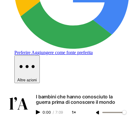
Preferire
Aggiungere come fonte preferita
Altre azioni
I bambini che hanno conosciuto la
guerra prima di conoscere il mondo
0:00
/
7:09
1×
— Articolo di
Noorudeen Veetykadan
, tradotto
RIPUBBLICAZIONE
da
Laura Carlevero
, pubblicato originariamente con il titolo «I