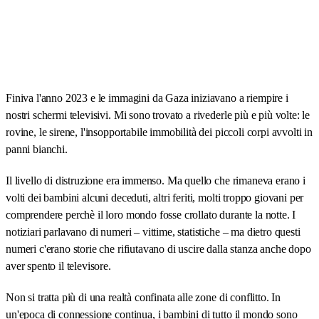
bambini che hanno conosciuto la guerra prima di conoscere il
mondo» su
Global Voices
e ripubblicato ai sensi della licenza
Creative Commons Attribuzione 3.0
. La traccia audio è una lettura
integrale a cura della redazione de «L'Analista». Foto:
Ahmed
Akacha
via
Pexels
.
Finiva l'anno 2023 e le immagini da Gaza iniziavano a riempire i
nostri schermi televisivi. Mi sono trovato a rivederle più e più volte: le
rovine, le sirene, l'insopportabile immobilità dei piccoli corpi avvolti in
panni bianchi.
Il livello di distruzione era immenso. Ma quello che rimaneva erano i
volti dei bambini alcuni deceduti, altri feriti, molti troppo giovani per
comprendere perchè il loro mondo fosse crollato durante la notte. I
notiziari parlavano di numeri – vittime, statistiche – ma dietro questi
numeri c'erano storie che rifiutavano di uscire dalla stanza anche dopo
aver spento il televisore.
Non si tratta più di una realtà confinata alle zone di conflitto. In
un'epoca di connessione continua, i bambini di tutto il mondo sono