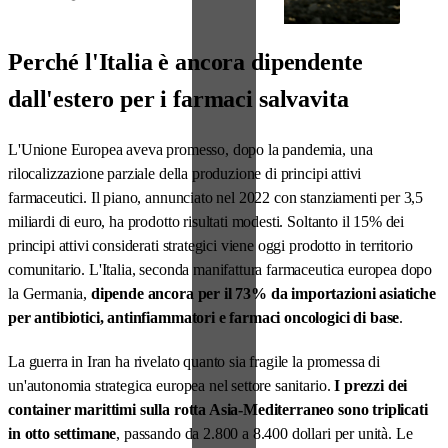
colpo durissimo. Le nostre
fabbriche funzionano a gas e,
se i prezzi esplodono,
Perché l'Italia è ancora dipendente
produrre diventa troppo caro.
dall'estero per i farmaci salvavita
Siamo i primi a pagare il conto
di questa crisi energetica.
L'Unione Europea aveva promesso, dopo la pandemia, una
rilocalizzazione parziale della produzione di principi attivi
farmaceutici. Il piano, annunciato nel 2022 con stanziamenti per 3,5
miliardi di euro, ha prodotto risultati modesti. Soltanto il 15% dei
principi attivi considerati strategici viene oggi prodotto in territorio
comunitario. L'Italia, seconda manifattura farmaceutica europea dopo
la Germania,
dipende ancora per il 73% da importazioni asiatiche
per antibiotici, antinfiammatori e farmaci oncologici di base
.
La guerra in Iran ha rivelato quanto sia fragile la promessa di
un'autonomia strategica europea nel settore sanitario.
I prezzi dei
container marittimi sulla rotta Asia-Mediterraneo sono triplicati
in otto settimane
, passando da 2.800 a 8.400 dollari per unità. Le