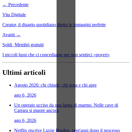
← Precedente
Vita Digitale
Creator, il disagio quotidiano dietro le immagini perfette
Avanti →
Soldi
·
Membri gratuiti
I piccoli lussi che ci concediamo per non sentirci «poveri»
Ultimi articoli
Agosto 2026: chi chiude, chi resta e chi apre
ago 6, 2026
Un operaio ucciso da una lastra di marmo. Nelle cave di
Carrara si muore ancora
ago 6, 2026
Netflix riscrive Lizzie Borden, cent'anni dopo il processo