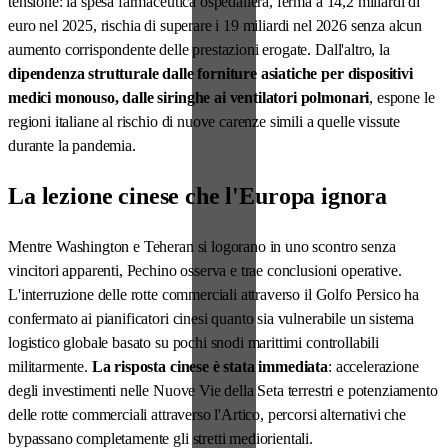
tensione: la spesa farmaceutica ospedaliera, ferma a 14,2 miliardi di
euro nel 2025, rischia di superare i 19 miliardi nel 2026 senza alcun
aumento corrispondente delle prestazioni erogate. Dall'altro, la
dipendenza strutturale dalle forniture asiatiche per dispositivi
medici monouso, dalle siringhe ai ventilatori polmonari
, espone le
regioni italiane al rischio di nuove carenze simili a quelle vissute
durante la pandemia.
La lezione cinese che l'Europa ignora
Mentre Washington e Teheran si logorano in uno scontro senza
vincitori apparenti, Pechino osserva e trae conclusioni operative.
L'interruzione delle rotte commerciali attraverso il Golfo Persico ha
confermato ai pianificatori cinesi quanto sia vulnerabile un sistema
logistico globale basato su pochi snodi marittimi controllabili
militarmente.
La risposta cinese è stata immediata
: accelerazione
degli investimenti nelle Nuove Vie della Seta terrestri e potenziamento
delle rotte commerciali attraverso l'Artico, percorsi alternativi che
bypassano completamente gli stretti mediorientali.