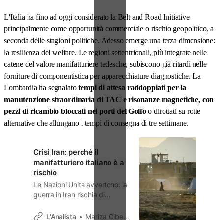
L'Italia ha fino ad oggi considerato la Belt and Road Initiative
principalmente come opportunità commerciale o rischio geopolitico, a
seconda delle stagioni politiche. Adesso emerge una terza dimensione:
la resilienza del welfare. Le regioni settentrionali, più integrate nelle
catene del valore manifatturiere tedesche, subiscono già ritardi nelle
forniture di componentistica per apparecchiature diagnostiche. La
Lombardia ha segnalato
tempi di attesa raddoppiati per la
manutenzione straordinaria di TAC e risonanze magnetiche, con
pezzi di ricambio bloccati nei porti del Golfo
o dirottati su rotte
alternative che allungano i tempi di consegna di tre settimane.
Crisi Iran: perché il
manifatturiero italiano è a
rischio
Le Nazioni Unite avvertono: la
guerra in Iran rischia di
cancellare anni di benessere
mondiale. Per l’Italia è un
L'Analista
Mariza Cibelle Dardi