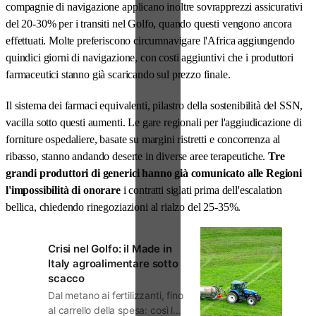
compagnie di navigazione applicano inoltre sovrapprezzi assicurativi
del 20-30% per i transiti nel Golfo, quando questi vengono ancora
effettuati. Molte preferiscono circumnavigare l'Africa aggiungendo
quindici giorni di navigazione, con costi aggiuntivi che i produttori
farmaceutici stanno già scaricando sul prezzo finale.
Il sistema dei farmaci equivalenti, pilastro della sostenibilità del SSN,
vacilla sotto questi aumenti. Le gare regionali per l'aggiudicazione di
forniture ospedaliere, basate su margini ristretti e concorrenza al
ribasso, stanno andando deserte in diverse aree terapeutiche.
Tre
grandi produttori di generici hanno già comunicato alle Regioni
l'impossibilità di onorare
i contratti siglati prima dell'escalation
bellica, chiedendo rinegoziazioni al rialzo del 25-35%.
Crisi nel Golfo: il Made in
Italy agroalimentare sotto
scacco
Dal metano ai fertilizzanti, fino
al carrello della spesa: così le