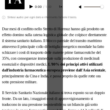
0:00
/
1:49
1×
ⓘ
Sintesi audio: per ogni dato e riferimento fa fede il testo.
Due mesi di conflitto nello Stretto di Hormuz hanno già prodotto un
effetto domino sulla catena logistica globale che colpisce direttamente
il sistema sanitario italiano. Il blocco parziale del transito marittimo
attraverso il principale collo di bottiglia energetico mondiale ha fatto
schizzare i costi di trasporto delle materie prime farmaceutiche del
35%, con conseguenze immediate sulla produzione di medicinali
essenziali e dispositivi medici.
L'80% dei principi attivi utilizzati
dall'industria farmaceutica europea proviene dall'Asia orientale
,
principalmente da Cina e India, e passa proprio da quelle rotte ora
sotto pressione militare.
Il Servizio Sanitario Nazionale italiano si trova esposto su un doppio
fronte. Da un lato, i maggiori costi di approvvigionamento si
traducono in una pressione insostenibile su un bilancio già sotto