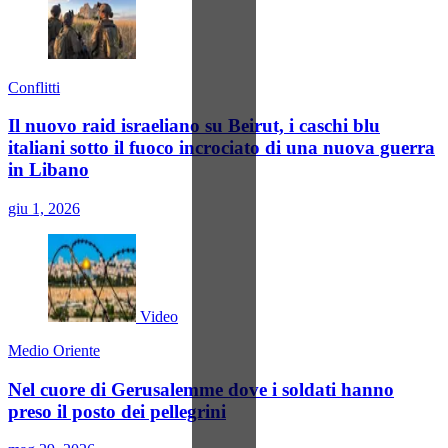
Conflitti
Il nuovo raid israeliano su Beirut, i caschi blu
italiani sotto il fuoco incrociato di una nuova guerra
in Libano
giu 1, 2026
Video
Medio Oriente
Nel cuore di Gerusalemme dove i soldati hanno
preso il posto dei pellegrini