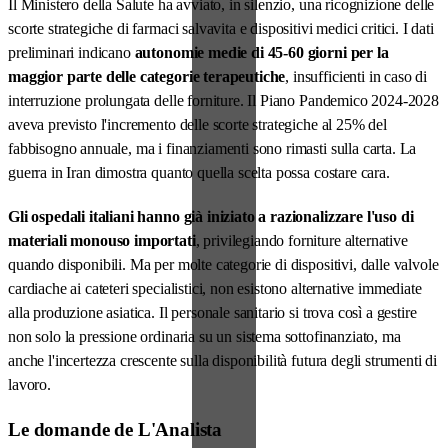
Il Ministero della Salute ha avviato, in silenzio, una ricognizione delle
scorte strategiche di farmaci salvavita e dispositivi medici critici. I dati
preliminari indicano
autonomie medie di 45-60 giorni per la
maggior parte delle categorie terapeutiche
, insufficienti in caso di
interruzione prolungata delle forniture. Il Piano Pandemico 2024-2028
aveva previsto l'incremento delle scorte strategiche al 25% del
fabbisogno annuale, ma i finanziamenti sono rimasti sulla carta. La
guerra in Iran dimostra quanto quella scelta possa costare cara.
Gli ospedali italiani hanno già iniziato a razionalizzare l'uso di
materiali monouso importati
, privilegiando forniture alternative
quando disponibili. Ma per molte categorie di dispositivi, dalle valvole
cardiache ai cateteri specialistici, non esistono alternative immediate
alla produzione asiatica. Il personale sanitario si trova così a gestire
non solo la pressione ordinaria su un sistema sottofinanziato, ma
anche l'incertezza crescente sulla disponibilità futura degli strumenti di
lavoro.
Le domande de L'Analista