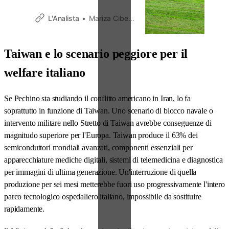
tensioni nel Golfo colpiscono
un sistema agroalimentare
L'Analista
Mariza Cibelle Dardi
italiano ancora fortemente
dipendente dall’estero.
Taiwan e lo scenario peggiore per il
welfare italiano
Se Pechino sta studiando il conflitto americano in Iran, lo fa
soprattutto in funzione di Taiwan. Uno scenario di blocco navale o
intervento militare nello Stretto di Taiwan avrebbe conseguenze di
magnitudo superiore per l'Europa. Taiwan produce il 63% dei
semiconduttori mondiali avanzati, componenti essenziali per
apparecchiature mediche digitali, sistemi di telemedicina e diagnostica
per immagini di ultima generazione. Un'interruzione di quella
produzione per sei mesi metterebbe fuori uso progressivamente l'intero
parco tecnologico ospedaliero italiano, impossibile da sostituire
rapidamente.