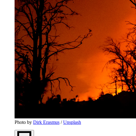
Photo by 
Dirk Erasmus
 / 
Unsplash